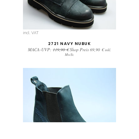
incl. VAT
2721 NAVY NUBUK
MACA-UVP:
119,90
€
Shop Preis
69,90
€
inkl.
MwSt.