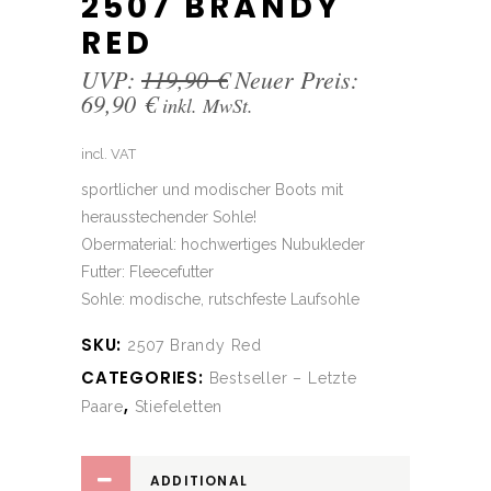
2507 BRANDY
RED
UVP:
119,90
€
Neuer Preis:
69,90
€
inkl. MwSt.
incl. VAT
sportlicher und modischer Boots mit
herausstechender Sohle!
Obermaterial: hochwertiges Nubukleder
Futter: Fleecefutter
Sohle: modische, rutschfeste Laufsohle
SKU:
2507 Brandy Red
CATEGORIES:
Bestseller – Letzte
,
Paare
Stiefeletten
ADDITIONAL