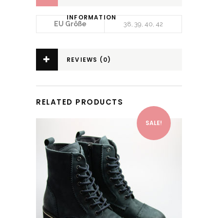
INFORMATION
EU Größe
38
,
39
,
40
,
42
REVIEWS (0)
RELATED PRODUCTS
SALE!