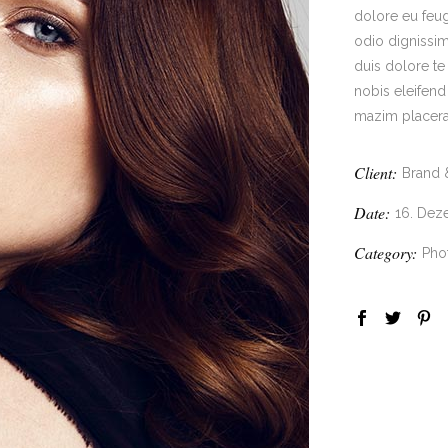
dolore eu feugi
odio dignissim
duis dolore te
nobis eleifen
mazim placera
Client:
Brand 
Date:
16. Dez
Category:
Pho