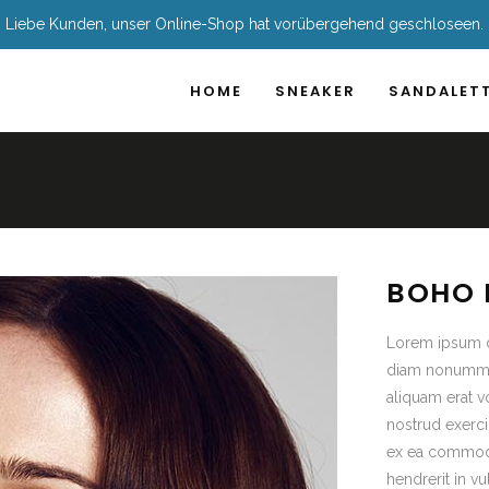
Liebe Kunden, unser Online-Shop hat vorübergehend geschloseen.
HOME
SNEAKER
SANDALET
BOHO 
Lorem ipsum do
diam nonummy 
aliquam erat v
nostrud exerci 
ex ea commodo
hendrerit in vu