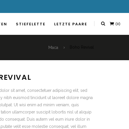
TEN
STIEFELETTE
LETZTE PAARE
(0)
Maca
Boho Revival
REVIVAL
lor sit amet, consectetuer adipiscing elit, sed
nibh euismod tincidunt ut laoreet dolore magna
olutpat. Ut wisi enim ad minim veniam, quis
tation ullamcorper suscipit lobortis nisl ut aliquip
 consequat. Duis autem vel eum iriure dolor in
lputate velit esse molestie consequat, vel illum