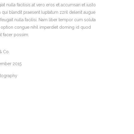
at nulla facilisis at vero eros et accumsan et iusto
 qui blandit praesent luptatum zzril delenit augue
 feugait nulla facilisi. Nam liber tempor cum soluta
d option congue nihil imperdiet doming id quod
t facer possim.
& Co.
ember 2015
tography