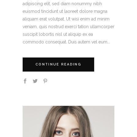
adipiscing elit, sed diam nonummy nibh
euismod tincidunt ut laoreet dolore magna
aliquam erat volutpat. Ut wisi enim ad minim
veniam, quis nostrud exerci tation ullamcorper
suscipit lobortis nisl ut aliquip ex ea
commodo consequat. Duis autem vel eum...
CONTINUE READING