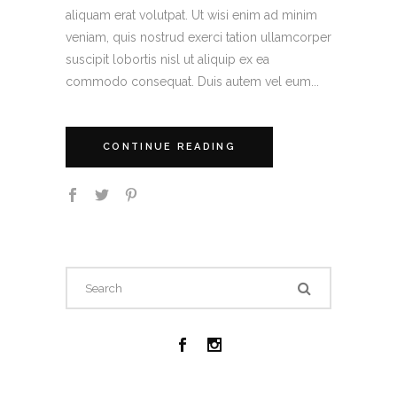
aliquam erat volutpat. Ut wisi enim ad minim
veniam, quis nostrud exerci tation ullamcorper
suscipit lobortis nisl ut aliquip ex ea
commodo consequat. Duis autem vel eum...
CONTINUE READING