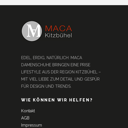
EDEL, ERDIG, NATÜRLICH: MACA
DAMENSCHUHE BRINGEN EINE PRISE
LIFESTYLE AUS DER REGION KITZBÜHEL –
MIT VIEL LIEBE ZUM DETAIL UND GESPÜR
FÜR DESIGN UND TRENDS.
WIE KÖNNEN WIR HELFEN?
Kontakt
AGB
Impressum