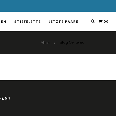
TEN
STIEFELETTE
LETZTE PAARE
(0)
Maca
Blog Centered
FEN?