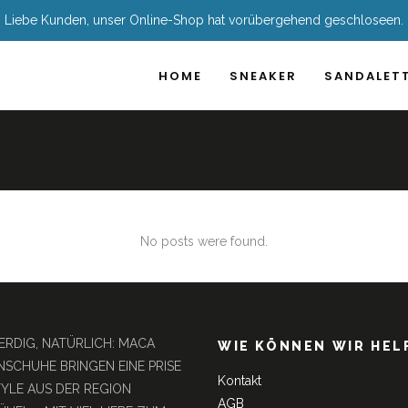
Liebe Kunden, unser Online-Shop hat vorübergehend geschloseen.
HOME
SNEAKER
SANDALET
No posts were found.
 ERDIG, NATÜRLICH: MACA
WIE KÖNNEN WIR HEL
SCHUHE BRINGEN EINE PRISE
Kontakt
TYLE AUS DER REGION
AGB