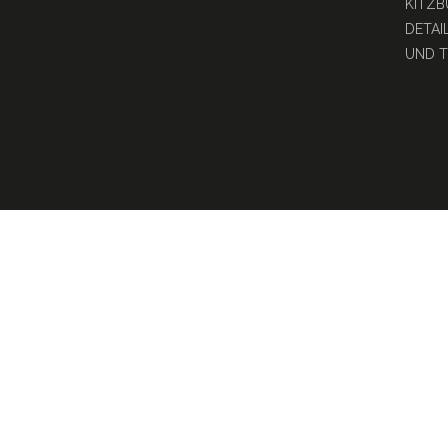
KITZB
DETAI
UND T