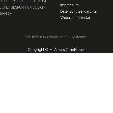
ÜHEL – MIT VIEL LIEBE ZUM
Impressum
L UND GESPÜR FÜR DESIGN
Datenschutzerklärung
RENDS.
Widerrufsformular
Wir liefern innerhalb der EU kostenfrei.
Copyright © M. Albers GmbH 2021